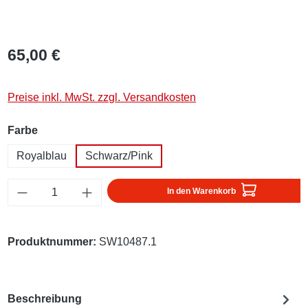
65,00 €
Preise inkl. MwSt. zzgl. Versandkosten
auswählen
Farbe
Royalblau
Schwarz/Pink
Produkt Anzahl: Gib den gewünschten Wert ei
In den Warenkorb
Produktnummer:
SW10487.1
Beschreibung