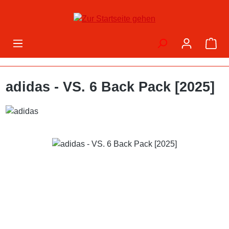
Zum Hauptinhalt springen
War
adidas - VS. 6 Back Pack [2025]
Bildergalerie überspringen