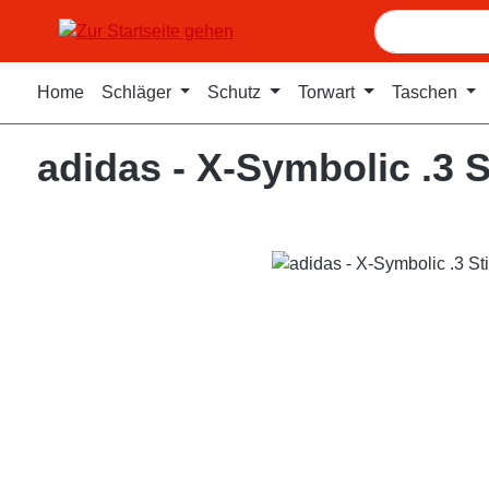
m Hauptinhalt springen
Zur Suche springen
Zur Hauptnavigation springen
Home
Schläger
Schutz
Torwart
Taschen
adidas - X-Symbolic .3 S
Bildergalerie überspringen