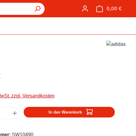
0,00 €
Warenk
€
MwSt. zzgl. Versandkosten
Anzahl: Gib den gewünschten Wert ein oder
In den Warenkorb
mmer:
SW10490